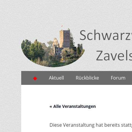
Zum
Erstes
◆
Aktuell
Rückblicke
Forum
Inhalt:
Menü
« Alle Veranstaltungen
Diese Veranstaltung hat bereits stat